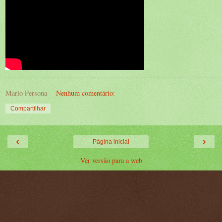
Mario Persona
Nenhum comentário:
Compartilhar
‹
›
Página inicial
Ver versão para a web