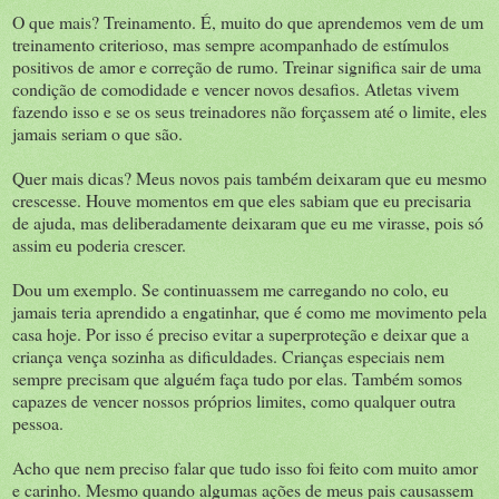
O que mais? Treinamento. É, muito do que aprendemos vem de um
treinamento criterioso, mas sempre acompanhado de estímulos
positivos de amor e correção de rumo. Treinar significa sair de uma
condição de comodidade e vencer novos desafios. Atletas vivem
fazendo isso e se os seus treinadores não forçassem até o limite, eles
jamais seriam o que são.
Quer mais dicas? Meus novos pais também deixaram que eu mesmo
crescesse. Houve momentos em que eles sabiam que eu precisaria
de ajuda, mas deliberadamente deixaram que eu me virasse, pois só
assim eu poderia crescer.
Dou um exemplo. Se continuassem me carregando no colo, eu
jamais teria aprendido a engatinhar, que é como me movimento pela
casa hoje. Por isso é preciso evitar a superproteção e deixar que a
criança vença sozinha as dificuldades. Crianças especiais nem
sempre precisam que alguém faça tudo por elas. Também somos
capazes de vencer nossos próprios limites, como qualquer outra
pessoa.
Acho que nem preciso falar que tudo isso foi feito com muito amor
e carinho. Mesmo quando algumas ações de meus pais causassem