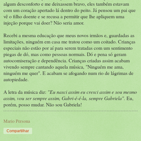
algum desconforto e me deixassem bravo, eles também estavam
com um coração apertado lá dentro do peito. Já pensou um pai que
vê o filho doente e se recusa a permitir que lhe apliquem uma
injeção porque vai doer? Não seria amor.
Recebi a mesma educação que meus novos irmãos e, guardadas as
limitações, ninguém em casa me tratou como um coitado. Crianças
especiais não estão por aí para serem tratadas com um sentimento
piegas de dó, mas como pessoas normais. Dó e pena só geram
autocomiseração e dependência. Crianças criadas assim acabam
vivendo sempre cantando aquela música, "Ninguém me ama,
ninguém me quer". E acabam se afogando num rio de lágrimas de
autopiedade.
A letra da música diz:
"Eu nasci assim eu cresci assim e sou mesmo
assim, vou ser sempre assim, Gabri-é-é-la, sempre Gabriela".
Eu,
porém, posso mudar. Não sou Gabriela!
Mario Persona
Compartilhar