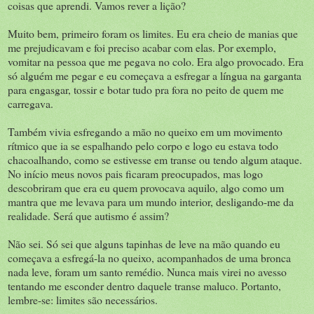
coisas que aprendi. Vamos rever a lição?
Muito bem, primeiro foram os limites. Eu era cheio de manias que
me prejudicavam e foi preciso acabar com elas. Por exemplo,
vomitar na pessoa que me pegava no colo. Era algo provocado. Era
só alguém me pegar e eu começava a esfregar a língua na garganta
para engasgar, tossir e botar tudo pra fora no peito de quem me
carregava.
Também vivia esfregando a mão no queixo em um movimento
rítmico que ia se espalhando pelo corpo e logo eu estava todo
chacoalhando, como se estivesse em transe ou tendo algum ataque.
No início meus novos pais ficaram preocupados, mas logo
descobriram que era eu quem provocava aquilo, algo como um
mantra que me levava para um mundo interior, desligando-me da
realidade. Será que autismo é assim?
Não sei. Só sei que alguns tapinhas de leve na mão quando eu
começava a esfregá-la no queixo, acompanhados de uma bronca
nada leve, foram um santo remédio. Nunca mais virei no avesso
tentando me esconder dentro daquele transe maluco. Portanto,
lembre-se: limites são necessários.