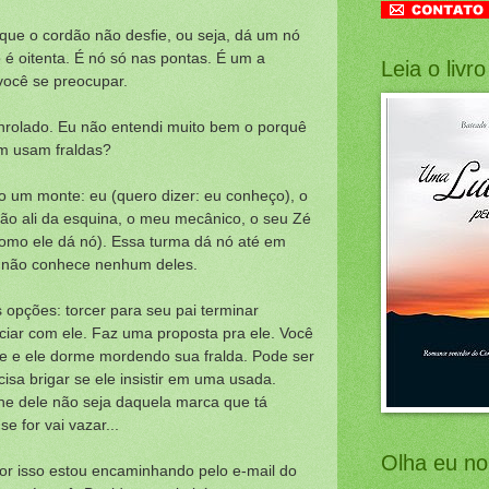
que o cordão não desfie, ou seja, dá um nó
 é oitenta. É nó só nas pontas. É um a
Leia o livro
você se preocupar.
nrolado. Eu não entendi muito bem o porquê
m usam fraldas?
o um monte: eu (quero dizer: eu conheço), o
ão ali da esquina, o meu mecânico, o seu Zé
mo ele dá nó). Essa turma dá nó até em
i não conhece nenhum deles.
opções: torcer para seu pai terminar
iar com ele. Faz uma proposta pra ele. Você
le e ele dorme mordendo sua fralda. Pode ser
a brigar se ele insistir em uma usada.
one dele não seja daquela marca que tá
e for vai vazar...
Olha eu no
or isso estou encaminhando pelo e-mail do