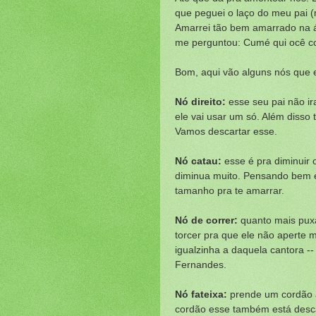
que peguei o laço do meu pai 
Amarrei tão bem amarrado na á
me perguntou: Cumé qui ocê c
Bom, aqui vão alguns nós que e
Nó direito:
esse seu pai não ir
ele vai usar um só. Além disso
Vamos descartar esse.
Nó catau:
esse é pra diminuir
diminua muito. Pensando bem é
tamanho pra te amarrar.
Nó de correr:
quanto mais puxa
torcer pra que ele não aperte m
igualzinha a daquela cantora --
Fernandes.
Nó fateixa:
prende um cordão a
cordão esse também está desc