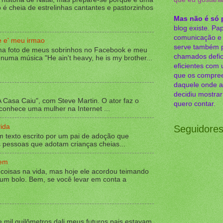
o é cheia de estrelinhas cantantes e pastorzinhos
Mas não é só 
blog existe. Pap
comunicação e m
e e' meu irmao
serve também 
ma foto de meus sobrinhos no Facebook e meu
chamados defic
 numa música "He ain't heavy, he is my brother...
eficientes com
que os compree
daquele onde a
decidiu mostra
A Casa Caiu", com Steve Martin. O ator faz o
quero contar.
onhece uma mulher na Internet ...
ida
Seguidore
 texto escrito por um pai de adoção que
pessoas que adotam crianças cheias...
gem
 coisas na vida, mas hoje ele acordou teimando
 um bolo. Bem, se você levar em conta a
 mil quilômetros dali meus futuros pais estavam