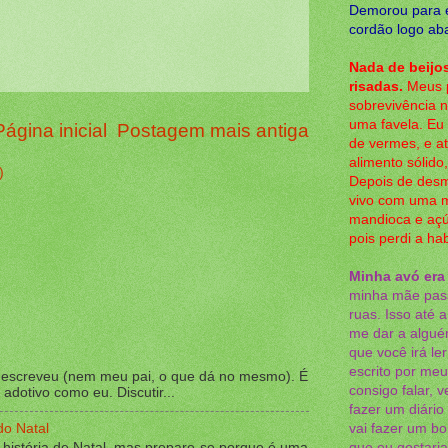
Demorou para e
cordão logo aba
Nada de beijos
risadas.
Meus p
sobrevivência 
uma favela. Eu 
Página inicial
Postagem mais antiga
de vermes, e a
alimento sólid
)
Depois de des
vivo com uma m
mandioca e aç
pois perdi a ha
Minha avó era
minha mãe pass
ruas. Isso até 
me dar a alguém
que você irá le
escrito por meu
m escreveu (nem meu pai, o que dá no mesmo). É
consigo falar, 
adotivo como eu. Discutir...
fazer um diári
do Natal
vai fazer um bo
 história de Natal, mas prepare-se porque é uma
que eu gostari