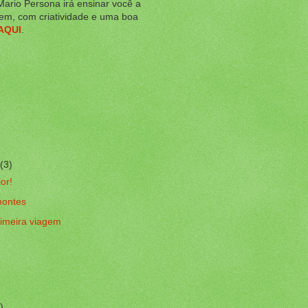
Mario Persona irá ensinar você a
em, com criatividade e uma boa
AQUI
.
(3)
lor!
montes
rimeira viagem
)