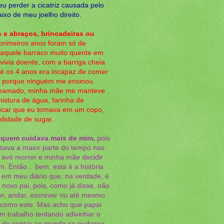
u perder a cicatriz causada pelo
ixo de meu joelho direito.
 e abraços, brincadeiras ou
rimeiros anos foram só de
naquele barraco muito quente em
vivia doente, com a barriga cheia
té os 4 anos era incapaz de comer
o, porque ninguém me ensinou.
mamado, minha mãe me manteve
istura de água, farinha de
úcar que eu tomava em um copo,
bilidade de sugar.
 quem cuidava mais de mim,
pois
ava a maior parte do tempo nas
a avó morrer e minha mãe decidir
. Então... bem, esta é a história
r em meu diário que, na verdade, é
 novo pai, pois, como já disse, não
ver, andar, escrever ou até mesmo
o como este. Mas acho que papai
m trabalho tentando adivinhar o
a de contar ao mundo se pudesse.