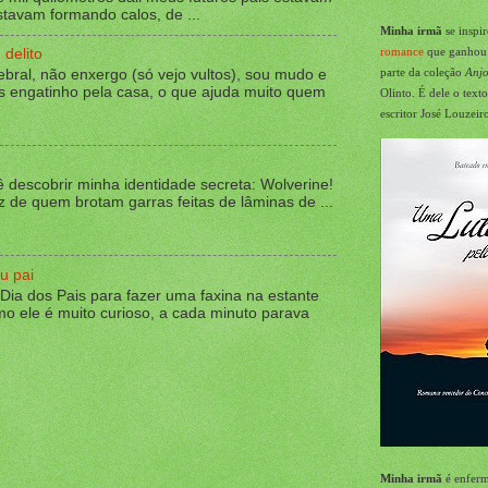
tavam formando calos, de ...
Minha irmã
se inspi
romance
que
ganhou u
delito
parte da coleção
Anjo
rebral, não enxergo (só vejo vultos), sou mudo e
s engatinho pela casa, o que ajuda muito quem
Olinto. É dele o text
escritor José Louzei
ê descobrir minha identidade secreta: Wolverine!
z de quem brotam garras feitas de lâminas de ...
u pai
Dia dos Pais para fazer uma faxina na estante
mo ele é muito curioso, a cada minuto parava
Minha irmã
é enferm