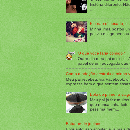
história diferente. Nã
...
Ele nao e' pesado, el
Minha irmã postou u
pai viu e logo pensou
O que voce faria comigo?
Outro dia meu pai assistiu "
papel de um advogado que c
Como a adoção destruiu a minha v
Meu pai recebeu, via Facebook, um
expressa bem o que sentem essas 
Bolo de primeira via
Meu pai já fez muitas
que nunca tinha feito
péssima mem...
Batuque de joelhos
Enquanto isso acontecia, a mais de