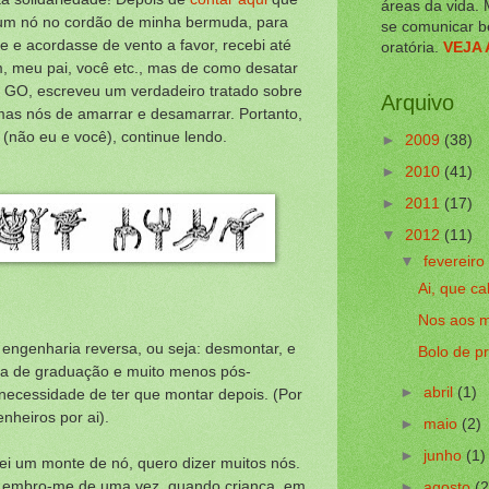
áreas da vida. 
 um nó no cordão de minha bermuda, para
se comunicar b
te e acordasse de vento a favor, recebi até
oratória.
VEJA 
 meu pai, você etc., mas de como desatar
, GO, escreveu um verdadeiro tratado sobre
Arquivo
mas nós de amarrar e desamarrar. Portanto,
 (não eu e você), continue lendo.
►
2009
(38)
►
2010
(41)
►
2011
(17)
▼
2012
(11)
▼
fevereiro
Ai, que ca
Nos aos 
É engenharia reversa, ou seja: desmontar, e
Bolo de p
a de graduação e muito menos pós-
►
abril
(1)
necessidade de ter que montar depois. (Por
nheiros por ai).
►
maio
(2)
►
junho
(1)
trei um monte de nó, quero dizer muitos nós.
 Lembro-me de uma vez, quando criança, em
►
agosto
(2