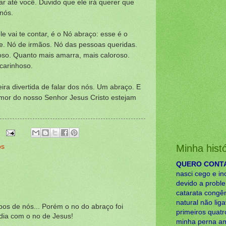
ar até você. Duvido que ele irá querer que
nós.
 vai te contar, é o Nó abraço: esse é o
. Nó de irmãos. Nó das pessoas queridas.
oso. Quanto mais amarra, mais caloroso.
carinhoso.
ira divertida de falar dos nós. Um abraço. E
mor do nosso Senhor Jesus Cristo estejam
ós
Minha histó
QUERO CONTAR
nasci cego e in
devido a proble
catarata congên
natural não lig
pos de nós... Porém o no do abraço foi
primeiros quat
ia com o no de Jesus!
minha perna am