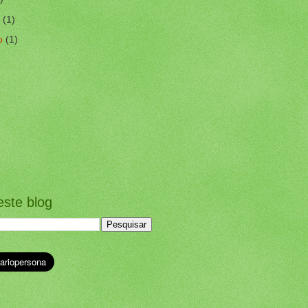
o
(1)
o
(1)
este blog