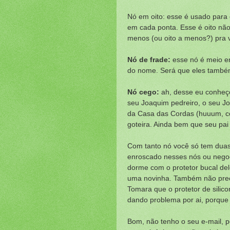
Nó em oito: esse é usado para 
em cada ponta. Esse é oito não
menos (ou oito a menos?) pra 
Nó de frade:
esse nó é meio e
do nome. Será que eles també
Nó cego:
ah, desse eu conheç
seu Joaquim pedreiro, o seu Jo
da Casa das Cordas (huuum, co
goteira. Ainda bem que seu pa
Com tanto nó você só tem duas 
enroscado nesses nós ou negoc
dorme com o protetor bucal de
uma novinha. Também não precis
Tomara que o protetor de silic
dando problema por ai, porque s
Bom, não tenho o seu e-mail, p