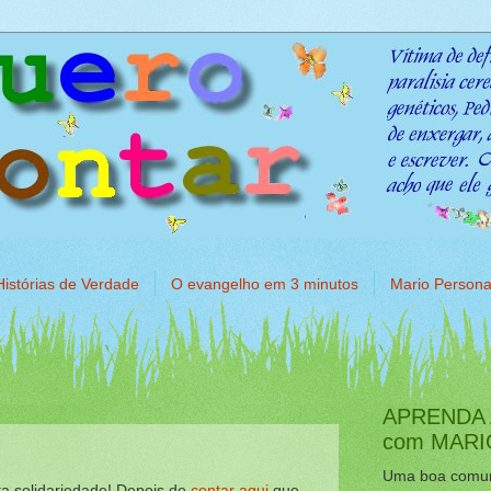
Histórias de Verdade
O evangelho em 3 minutos
Mario Person
APRENDA 
com MAR
Uma boa comun
a solidariedade! Depois de
contar aqui
que