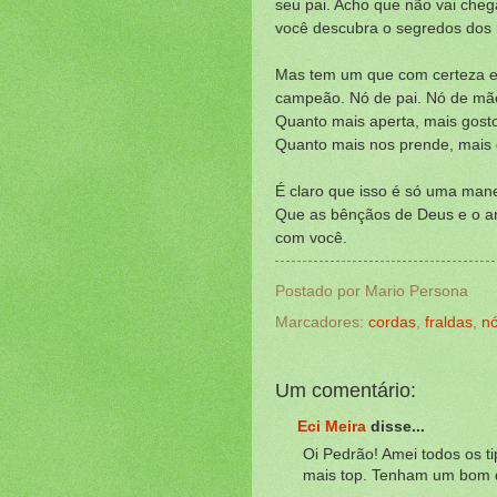
seu pai. Acho que não vai cheg
você descubra o segredos dos 
Mas tem um que com certeza ele
campeão. Nó de pai. Nó de mãe
Quanto mais aperta, mais gost
Quanto mais nos prende, mais 
É claro que isso é só uma mane
Que as bênçãos de Deus e o a
com você.
Postado por
Mario Persona
Marcadores:
cordas
,
fraldas
,
n
Um comentário:
Eci Meira
disse...
Oi Pedrão! Amei todos os ti
mais top. Tenham um bom d