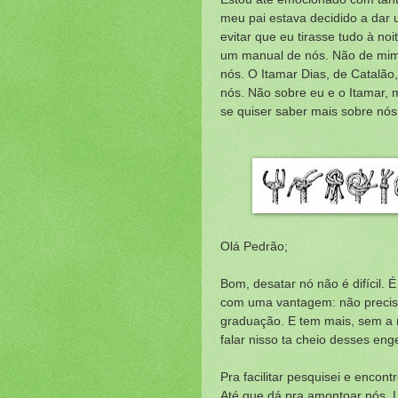
meu pai estava decidido a dar
evitar que eu tirasse tudo à noi
um manual de nós. Não de mim,
nós. O Itamar Dias, de Catalão
nós. Não sobre eu e o Itamar, 
se quiser saber mais sobre nós
Olá Pedrão;
Bom, desatar nó não é difícil. 
com uma vantagem: não precis
graduação. E tem mais, sem a 
falar nisso ta cheio desses enge
Pra facilitar pesquisei e encon
Até que dá pra amontoar nós.