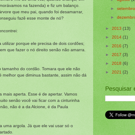
(morávamos na fazenda) e fiz um balanço.
►
setembr
rvore que meu pai, quando foi desamarrar,
►
dezembr
onseguiu fazê esse monte de nó?
►
2013
(13)
ncontrei:
►
2014
(1)
a utilizar porque ele precisa de dois cordões;
►
2016
(7)
 tem que fazer o nó direito senão não amarra.
►
2017
(3)
►
2018
(6)
 o tamanho do cordão. Tomara que ele não
►
2021
(2)
 melhor que diminua bastante, assim não dá
Pesquisar 
 mais aperta. Esse é de apertar. Vamos
uito senão você vai ficar com a cinturinha
 não, não é a da Alcione, é da Paula
 uma argola. Já que ele vai usar só o
artado.