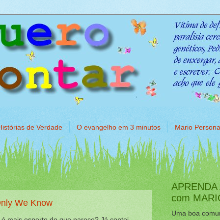
Histórias de Verdade
O evangelho em 3 minutos
Mario Person
APRENDA 
com MAR
 Only We Know
Uma boa comun
é mais esperto do que parece? Já contei