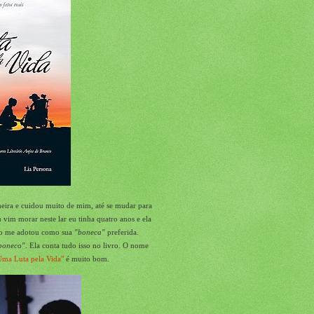
eira e cuidou muito de mim, até se mudar para
 vim morar neste lar eu tinha quatro anos e ela
ogo me adotou como sua
"boneca"
preferida.
boneco"
. Ela conta tudo isso no livro. O nome
Uma Luta pela Vida"
é muito bom.