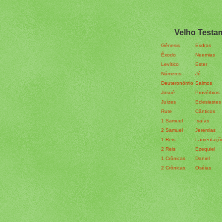
Velho Testa
Gênesis
Esdras
Êxodo
Neemias
Levítico
Ester
Números
Jó
Deuteronômio
Salmos
Josué
Provérbios
Juízes
Eclesiastes
Rute
Cânticos
1 Samuel
Isaías
2 Samuel
Jeremias
1 Reis
Lamentaçõ
2 Reis
Ezequiel
1 Crônicas
Daniel
2 Crônicas
Oséias