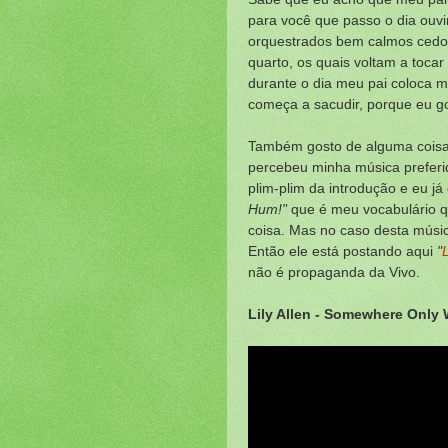
para você que passo o dia ouv
orquestrados bem calmos cedo
quarto, os quais voltam a tocar
durante o dia meu pai coloca m
começa a sacudir, porque eu g
Também gosto de alguma coisa 
percebeu minha música preferid
plim-plim da introdução e eu j
Hum!"
que é meu vocabulário que
coisa. Mas no caso desta músi
Então ele está postando aqui
"
não é propaganda da Vivo.
Lily Allen - Somewhere Only