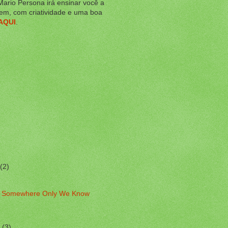
Mario Persona irá ensinar você a
em, com criatividade e uma boa
AQUI
.
(2)
n - Somewhere Only We Know
o
(3)