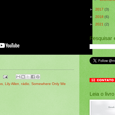
►
2017
(3)
►
2018
(6)
►
2021
(2)
Pesquisar 
os
,
Lily Allen
,
rádio
,
Somewhere Only We
Leia o livro