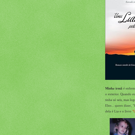
Minha irmã
é enferm
o exterior. Quando eu
tinha só seis, mas l
Ehrr... quero dizer,
"
dela é Lia
e o livro
"