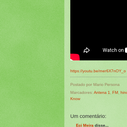
https://youtu.be/mer6X7nOY_o
Postado por
Mario Persona
Marcadores:
Antena 1
,
FM
,
hin
Know
Um comentário:
Eci Meira
disse...