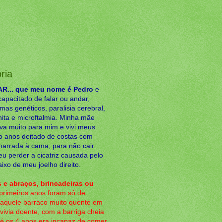
ria
... que meu nome é Pedro
e
capacitado de falar ou andar,
mas genéticos, paralisia cerebral,
ita e microftalmia. Minha mãe
ava muito para mim e vivi meus
ro anos deitado de costas com
arrada à cama, para não cair.
u perder a cicatriz causada pelo
ixo de meu joelho direito.
 e abraços, brincadeiras ou
rimeiros anos foram só de
naquele barraco muito quente em
vivia doente, com a barriga cheia
té os 4 anos era incapaz de comer