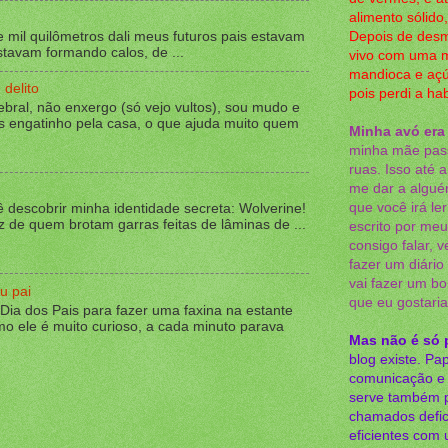
alimento sólid
Depois de des
 mil quilômetros dali meus futuros pais estavam
tavam formando calos, de ...
vivo com uma m
mandioca e aç
delito
pois perdi a ha
rebral, não enxergo (só vejo vultos), sou mudo e
s engatinho pela casa, o que ajuda muito quem
Minha avó era
minha mãe pass
ruas. Isso até 
me dar a alguém
que você irá le
ê descobrir minha identidade secreta: Wolverine!
z de quem brotam garras feitas de lâminas de ...
escrito por meu
consigo falar, 
fazer um diári
vai fazer um bo
u pai
que eu gostari
Dia dos Pais para fazer uma faxina na estante
mo ele é muito curioso, a cada minuto parava
Mas não é só 
blog existe. Pap
comunicação e m
serve também 
chamados defic
eficientes com