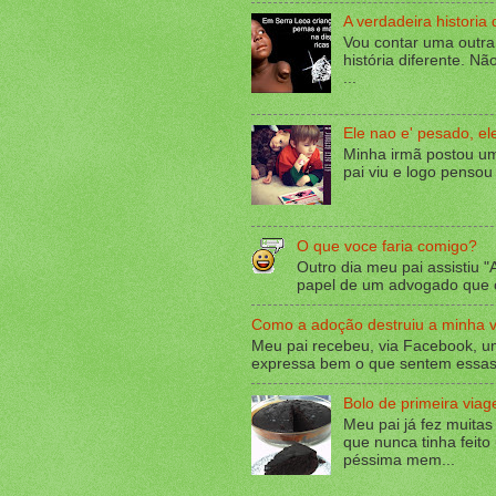
A verdadeira historia 
Vou contar uma outra
história diferente. Nã
...
Ele nao e' pesado, el
Minha irmã postou u
pai viu e logo pensou
O que voce faria comigo?
Outro dia meu pai assistiu "
papel de um advogado que c
Como a adoção destruiu a minha v
Meu pai recebeu, via Facebook, um
expressa bem o que sentem essas 
Bolo de primeira via
Meu pai já fez muitas
que nunca tinha feito
péssima mem...