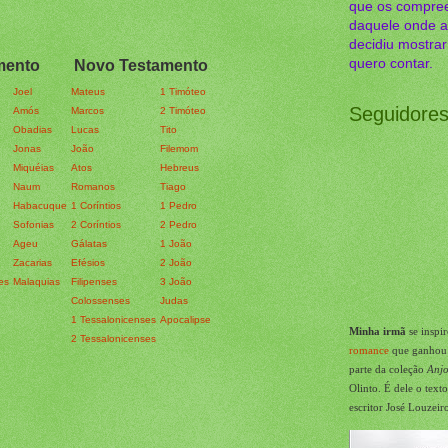
que os compree
daquele onde a
decidiu mostra
quero contar.
mento
Novo Testamento
Joel
Mateus
1 Timóteo
Seguidore
Amós
Marcos
2 Timóteo
Obadias
Lucas
Tito
Jonas
João
Filemom
Miquéias
Atos
Hebreus
Naum
Romanos
Tiago
Habacuque
1 Coríntios
1 Pedro
Sofonias
2 Coríntios
2 Pedro
Ageu
Gálatas
1 João
Zacarias
Efésios
2 João
es
Malaquias
Filipenses
3 João
Colossenses
Judas
1 Tessalonicenses
Apocalipse
Minha irmã
se inspi
2 Tessalonicenses
romance
que
ganhou u
parte da coleção
Anjo
Olinto. É dele o text
escritor José Louzei