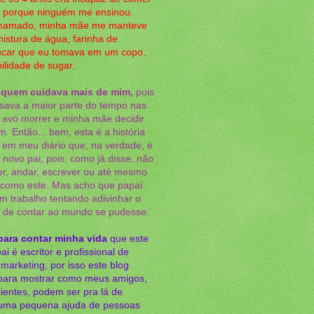
o, porque ninguém me ensinou.
mamado, minha mãe me manteve
istura de água, farinha de
úcar que eu tomava em um copo,
bilidade de sugar.
 quem cuidava mais de mim,
pois
ava a maior parte do tempo nas
a avó morrer e minha mãe decidir
. Então... bem, esta é a história
r em meu diário que, na verdade, é
 novo pai, pois, como já disse, não
ver, andar, escrever ou até mesmo
o como este. Mas acho que papai
m trabalho tentando adivinhar o
a de contar ao mundo se pudesse.
para contar minha vida
que este
ai é escritor e profissional de
arketing, por isso este blog
para mostrar como meus amigos,
ientes, podem ser pra lá de
 uma pequena ajuda de pessoas