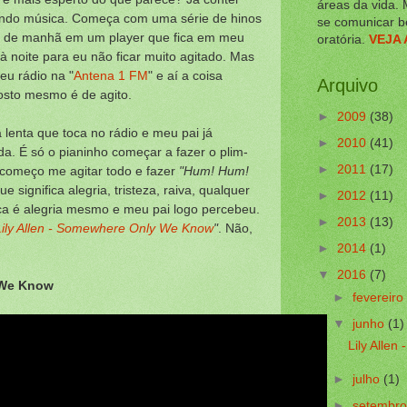
áreas da vida. 
indo música. Começa com uma série de hinos
se comunicar b
 de manhã em um player que fica em meu
oratória.
VEJA 
 à noite para eu não ficar muito agitado. Mas
eu rádio na "
Antena 1 FM
" e aí a coisa
Arquivo
osto mesmo é de agito.
►
2009
(38)
lenta que toca no rádio e meu pai já
►
2010
(41)
a. É só o pianinho começar a fazer o plim-
►
2011
(17)
á começo me agitar todo e fazer
"Hum! Hum!
 significa alegria, tristeza, raiva, qualquer
►
2012
(11)
ca é alegria mesmo e meu pai logo percebeu.
►
2013
(13)
Lily Allen - Somewhere Only We Know
"
. Não,
►
2014
(1)
▼
2016
(7)
 We Know
►
fevereiro
▼
junho
(1)
Lily Alle
►
julho
(1)
►
setembr