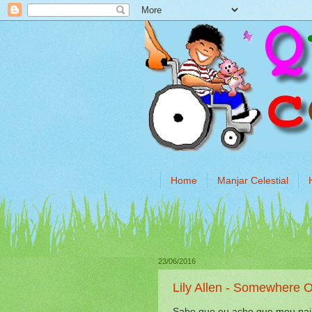
Home
Manjar Celestial
23/06/2016
Lily Allen - Somewhere
Sabe que eu acho que meu pai 