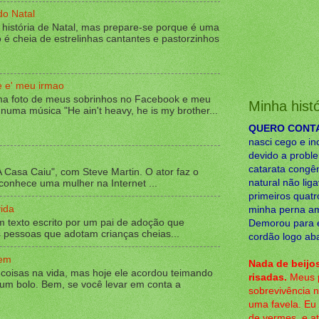
do Natal
 história de Natal, mas prepare-se porque é uma
o é cheia de estrelinhas cantantes e pastorzinhos
e e' meu irmao
ma foto de meus sobrinhos no Facebook e meu
Minha histó
 numa música "He ain't heavy, he is my brother...
QUERO CONTAR
nasci cego e in
devido a proble
catarata congên
A Casa Caiu", com Steve Martin. O ator faz o
natural não lig
onhece uma mulher na Internet ...
primeiros quat
ida
minha perna am
 texto escrito por um pai de adoção que
Demorou para e
pessoas que adotam crianças cheias...
cordão logo aba
gem
Nada de beijos
 coisas na vida, mas hoje ele acordou teimando
risadas.
Meus p
 um bolo. Bem, se você levar em conta a
sobrevivência 
uma favela. Eu 
de vermes, e a